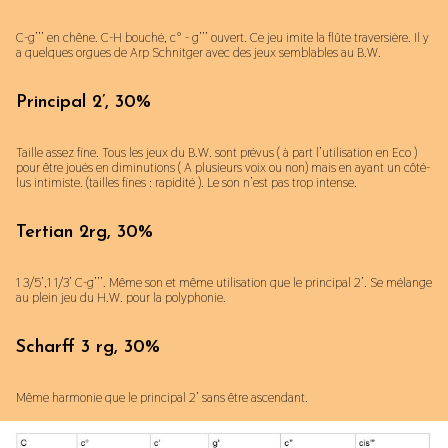
C-g’’’ en chêne. C-H bouché, c° - g’’’ ouvert. Ce jeu imite la flûte traversière. Il y
a quelques orgues de Arp Schnitger avec des jeux semblables au B.W.
Principal 2’, 30%
Taille assez fine. Tous les jeux du B.W. sont prévus ( à part l’utilisation en Eco )
pour être joués en diminutions ( A plusieurs voix ou non) mais en ayant un côté-
lus intimiste. (tailles fines : rapidité ). Le son n’est pas trop intense.
Tertian 2rg, 30%
1 3/5’,1 1/3’ C-g’’’. Même son et même utilisation que le principal 2’. Se mélange
au plein jeu du H.W. pour la polyphonie.
Scharff 3 rg, 30%
Même harmonie que le principal 2’ sans être ascendant.