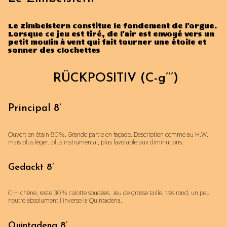
Le Zimbelstern constitue le fondement de l'orgue.
Lorsque ce jeu est tiré, de l'air est envoyé vers un
petit moulin à vent qui fait tourner une étoile et
sonner des clochettes
RÜCKPOSITIV (C-g’’’)
Principal 8’
Ouvert en étain 80%. Grande partie en façade. Description comme au H.W.,
mais plus léger, plus instrumental, plus favorable aux diminutions.
Gedackt 8’
C-H chêne, reste 30% calotte soudées. Jeu de grosse taille, très rond, un peu
neutre absolument l’inverse la Quintadena.
Quintadena 8’