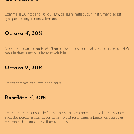
Comme le Quintadena 16’ du H.W, ce jeu n’imite aucun instrument et est
typique de l’orgue nord-allemand.
Octava 4’, 30%
Métal traité comme au H.W. L’harmonisation est semblable au principal du H.W
mais le dessus est plus léger et volubile.
Octava 2’, 30%
Traités comme les autres principaux.
Rohrflöte 4’, 30%
Ce jeu imite un consort de flûtes à becs, mais comme il était à la renaissance
avec des perces larges. Le son est ample et rond dans la basse, les dessus un
peu moins brillants que la flûte 4 du H.W.