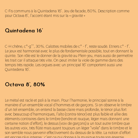
C-Fis communs à la Quintadena 16’. Jeu de facade, 80%. Description comme
pour Octava 8’, l’accent étant mis sur la « gravité »
Quintadena 16’
C-H chêne, c°-g’’’, 30%. Calottes mobiles de c° - f’, reste soudé. Etriers c° - f’.
Le jeux est harmonisé avec le plus de fondamentale possible, tout en donnant la
quinte. Son rôle est le donner de la gravité au Plein-jeu, mais aussi de permettre
les trait car il attaque très vite. On peut imiter la viole de gamme dans des
tempis très rapide. Les orgues avec un principal 16’ comportent aussi une
Quintedena 16’.
Octava 8’, 80%
Le métal est raclé et poli à la main. Pour l'harmonie, le principal sonne à la
manière d'un ensemble vocal d'hommes et de garçons. Si on observe le timbre
d'un tel ensemble, on entend la basse claire mais profonde, le ténor plus fort
avec beaucoup d'harmoniques, l'alto (contra-ténor) est plus faible et allie des
éléments contraires dans le timbre (tendre et rauque, léger mais donnant une
certaine notion d'effort), le dessus (voix de garçons) a un tout autre timbre que
les autres voix, très flûté mais ayant toujours un léger "voile" dans le timbre et le
son semble nous parvenir effectivement du dessus de la tête. La notion d'effort
est encore plus intense ; c'est ce qui donne à la musique toute son énergie