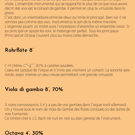
vitale. L'ensemble instrumental qui se rapproche le plus de ce que nous avons
décrit des voix est le consort de gambe. Il permet en plus la virtuosité dans le
grave.
C'est donc un intermédiaire entre les deux qu'imite le principal. Bien sûr il ne
sonnera pas comme des voix, mais émettra le son de la même manière.
L'organiste jouant un motet aura l'impression d'entendre un ensemble vocal. Si
au principal on ajoute les voix, le mélange est parfait. Tous les principaux
(Principal et Octava ) suivent plus au moins cette démarche.
Rohrflöte 8’
C-H chêne. C°-g’’’, 30% à calottes soudées.
Cejeu est typique de l’orgue et n’imite pas vraiment un consort. La sonorité sera
ronde, assez intense un peu creuse permettant une grande virtuosité.
Viola di gamba 8’, 70%
A notre connaissance, il n’y a pas de vrai gambes dans l’orgue nord-allemand.
On y trouve sous le nom de Viola da Gamba des flûtes coniques ou des sortes de
voix humaines.
Ce timbre cher à J.S. Bach ne nuit en rien au plan général de l’instrument.
Octava 4’, 30%