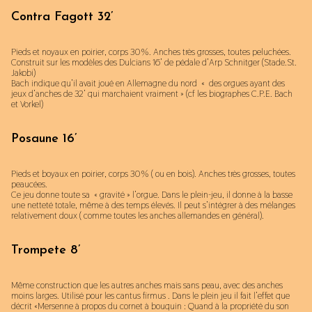
Contra Fagott 32’
Pieds et noyaux en poirier, corps 30%. Anches très grosses, toutes peluchées.
Construit sur les modèles des Dulcians 16’ de pédale d’Arp Schnitger (Stade.St.
Jakobi)
Bach indique qu’il avait joué en Allemagne du nord « des orgues ayant des
jeux d’anches de 32’ qui marchaient vraiment » (cf les biographes C.P.E. Bach
et Vorkel)
Posaune 16’
Pieds et boyaux en poirier, corps 30% ( ou en bois). Anches très grosses, toutes
peaucées.
Ce jeu donne toute sa « gravité » l’orgue. Dans le plein-jeu, il donne à la basse
une netteté totale, même à des temps élevés. Il peut s’intégrer à des mélanges
relativement doux ( comme toutes les anches allemandes en général).
Trompete 8’
Même construction que les autres anches mais sans peau, avec des anches
moins larges. Utilisé pour les cantus firmus . Dans le plein jeu il fait l’effet que
décrit «Mersenne à propos du cornet à bouquin : Quand à la propriété du son