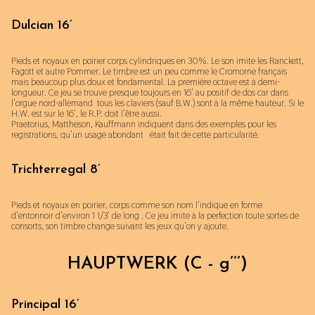
Dulcian 16’
Pieds et noyaux en poirier corps cylindriques en 30%. Le son imite les Ranckett,
Fagott et autre Pommer. Le timbre est un peu comme le Cromorne français
mais beaucoup plus doux et fondamental. La première octave est à demi-
longueur. Ce jeu se trouve presque toujours en 16’ au positif de dos car dans
l’orgue nord-allemand tous les claviers (sauf B.W.) sont à la même hauteur. Si le
H.W. est sur le 16’, le R.P. doit l’être aussi.
Praetorius, Mattheson, Kauffmann indiquent dans des exemples pour les
registrations, qu’un usage abondant était fait de cette particularité.
Trichterregal 8’
Pieds et noyaux en poirier, corps comme son nom l’indique en forme
d’entonnoir d’environ 1 1/3’ de long . Ce jeu imite à la perfection toute sortes de
consorts, son timbre change suivant les jeux qu’on y ajoute.
HAUPTWERK (C - g’’’)
Principal 16’