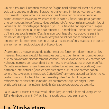
On peut résumer l’intention sonore de l’orgue nord-allemand, c’est a dire son
but, dans une seule phrase : l’orgue nord-allemand imite les « consorts » tant
instrumentaux que vocaux. C’est donc une bonne connaissance de cette
pratique musicale (XVe au XVIIe siècle) de la part du facteur qui peut garantir
une bonne réussite de l’orgue. Nous parlons ici d’une connaissance assimilée et
vécue car l’harmoniste juge chaque tuyau qu’il travaille par rapport à quelque
chose qu’il porte en lui, et non par rapport à un modèle qui serait hors de lui et
qu’il n’a pas sous la main. C’est la raison pour laquelle nous croyons pas à la
réalisation de copies qui ne seraient étayées de solides connaissances sur
l’instrument lui-même mais en plus sur la musique qu’on y pratiquait et sur son
environnement sociologique et philosophique.
L’harmonie du nouvel orgue de Béthune est très fortement déterminée par les
mesures. Nous avons établi les mesures des tuyaux en tenant en compte de ce
que nous avons dit précédemment (consort). Notre volonté de faire « harmoniser
» chaque nombre correspondant à une mesure avec les autres et Ave le buffet.
De cette manière on a une harmonie visible (buffet avec ses proportions) une
harmonie intellectuelle (tous les nombres entre eux), et une harmonisation
sonore (les tuyaux et la musique). Cette idée d’harmonie (accord parfait entre les
partie d’un tout) toute platonicienne à été portée à un haut degré de
raffinement par les facteurs nordiques notamment Arp Schnitger. Cette
pratique faisait partie intégrante de la réalisation des orgues de ce style.
La « Gravität » existait et était voulu dans l’orgue Nord Allemand (3 orgues de
32’ à Hambourg à la fin XVIIe). Bach a repris cette idée par la suite.
Le Zimbelstern