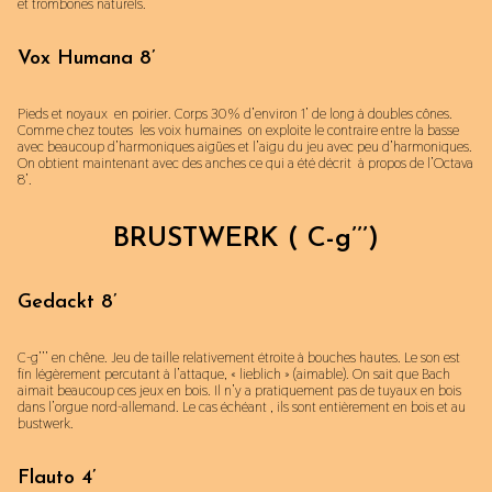
et trombones naturels.
Vox Humana 8’
Pieds et noyaux en poirier. Corps 30% d’environ 1’ de long à doubles cônes.
Comme chez toutes les voix humaines on exploite le contraire entre la basse
avec beaucoup d’harmoniques aigües et l’aigu du jeu avec peu d’harmoniques.
On obtient maintenant avec des anches ce qui a été décrit à propos de l’Octava
8’.
BRUSTWERK ( C-g’’’)
Gedackt 8’
C-g’’’ en chêne. Jeu de taille relativement étroite à bouches hautes. Le son est
fin légèrement percutant à l’attaque, « lieblich » (aimable). On sait que Bach
aimait beaucoup ces jeux en bois. Il n’y a pratiquement pas de tuyaux en bois
dans l’orgue nord-allemand. Le cas échéant , ils sont entièrement en bois et au
bustwerk.
Flauto 4’