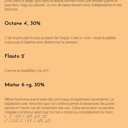
Etroit dans la basse, gros dans le dessus donnant ainsi une tension quand on
joue dans l’aigu du pétalier. La voix de basse devient ainsi indépendante et très
distincte.
Octave 4’, 30%
C’est le principal le plus puissant de l’orgue. Il sert à « tirer » toute la pédale
mais aussi le barème pour déterminer la pression.
Flauto 2’
Comme la Waldflöte 2 du R.P.
Mixtur 6 rg, 30%
Même harmonie que le reste des principaux et également ascendante. La
disposition avec tierce fait que l’on confond jamais la basse avec les autres
parties m^me en cas de croisement des voix. Cette tierce peut ne pas être
intégrée à la Mixtur selon que l’on tire a moitié ou complètement le tirant.
C : 2’, 1 1/3’, 1’, 4/5’, 2/3’, 1/2’.
c°: 2 2/3’, 2’, 1 1/3’, 1’, 4/5’, 2/3’.