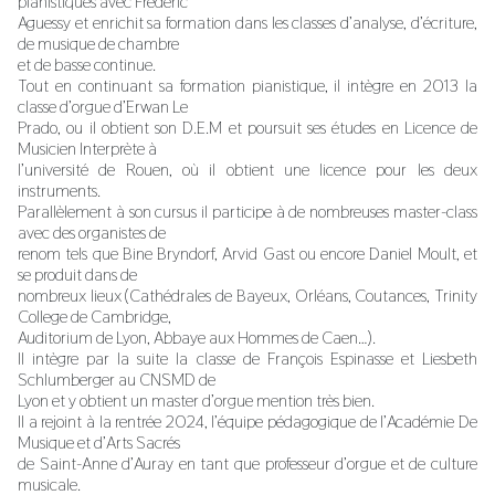
pianistiques avec Frédéric
Aguessy et enrichit sa formation dans les classes d’analyse, d’écriture,
de musique de chambre
et de basse continue.
Tout en continuant sa formation pianistique, il intègre en 2013 la
classe d’orgue d’Erwan Le
Prado, ou il obtient son D.E.M et poursuit ses études en Licence de
Musicien Interprète à
l’université de Rouen, où il obtient une licence pour les deux
instruments.
Parallèlement à son cursus il participe à de nombreuses master-class
avec des organistes de
renom tels que Bine Bryndorf, Arvid Gast ou encore Daniel Moult, et
se produit dans de
nombreux lieux (Cathédrales de Bayeux, Orléans, Coutances, Trinity
College de Cambridge,
Auditorium de Lyon, Abbaye aux Hommes de Caen…).
Il intègre par la suite la classe de François Espinasse et Liesbeth
Schlumberger au CNSMD de
Lyon et y obtient un master d’orgue mention très bien.
Il a rejoint à la rentrée 2024, l’équipe pédagogique de l’Académie De
Musique et d’Arts Sacrés
de Saint-Anne d’Auray en tant que professeur d’orgue et de culture
musicale.